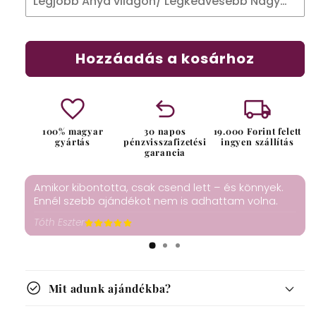
Hozzáadás a kosárhoz
favorite
undo
local_shipping
100% magyar
30 napos
19.000 Forint felett
gyártás
pénzvisszafizetési
ingyen szállítás
garancia
Amikor kibontotta, csak csend lett – és könnyek.
Ennél szebb ajándékot nem is adhattam volna.
Tóth Eszter
check_circle
Mit adunk ajándékba?