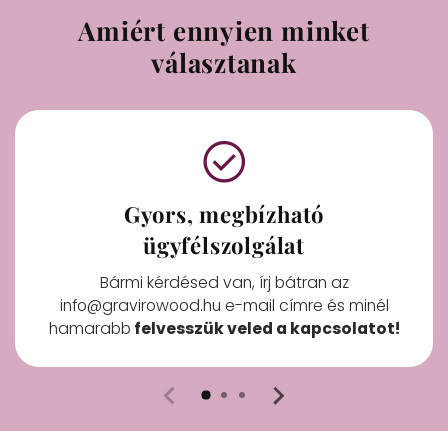
Amiért ennyien minket
választanak
check_circle
Gyors, megbízható
ügyfélszolgálat
Bármi kérdésed van, írj bátran az
info@gravirowood.hu e-mail címre és minél
hamarabb
felvesszük veled a kapcsolatot!