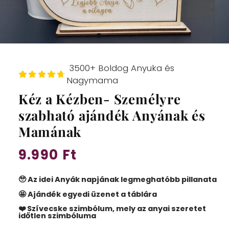
3500+ Boldog Anyuka és
Nagymama
Kéz a Kézben- Személyre
szabható ajándék Anyának és
Mamának
9.990 Ft
Normál
ár
🥹 Az idei Anyák napjának legmeghatóbb pillanata
🤩 Ajándék egyedi üzenet a táblára
❤️ Szívecske szimbólum, mely az anyai szeretet
időtlen szimbóluma