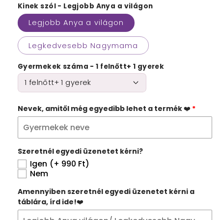
Kinek szól - Legjobb Anya a világon
Legjobb Anya a világon
Legkedvesebb Nagymama
Gyermekek száma - 1 felnőtt+ 1 gyerek
Nevek, amitől még egyedibb lehet a termék ❤️
Szeretnél egyedi üzenetet kérni?
Igen
(+ 990 Ft)
Nem
Amennyiben szeretnél egyedi üzenetet kérni a
táblára, írd ide!❤️