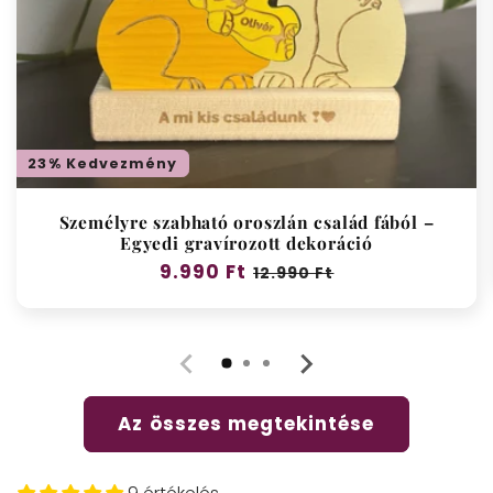
23% Kedvezmény
Személyre szabható oroszlán család fából –
Egyedi gravírozott dekoráció
Normál
9.990 Ft
Akciós
12.990 Ft
ár
ár
Az összes megtekintése