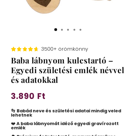
3500+ örömkönny
Baba lábnyom kulcstartó –
Egyedi születési emlék névvel
és adatokkal
3.890 Ft
Normál
ár
👣
Babád neve és születési adatai mindig veled
lehetnek
❤️
A baba lábnyomát idéző egyedi gravírozott
emlék