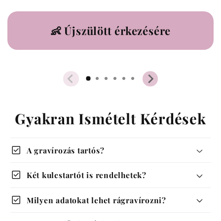
19.000 Ft felett ingyen szállítás
👶 Újszülött érkezésére
Gyakran Ismételt Kérdések
check_box
A gravírozás tartós?
check_box
Két kulcstartót is rendelhetek?
check_box
Milyen adatokat lehet rágravírozni?