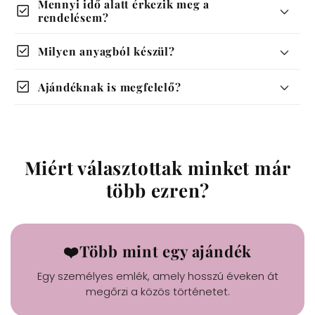
Mennyi idő alatt érkezik meg a
check_box
rendelésem?
check_box
Milyen anyagból készül?
check_box
Ajándéknak is megfelelő?
Miért választottak minket már
több ezren?
❤️Több mint egy ajándék
Egy személyes emlék, amely hosszú éveken át
megőrzi a közös történetet.