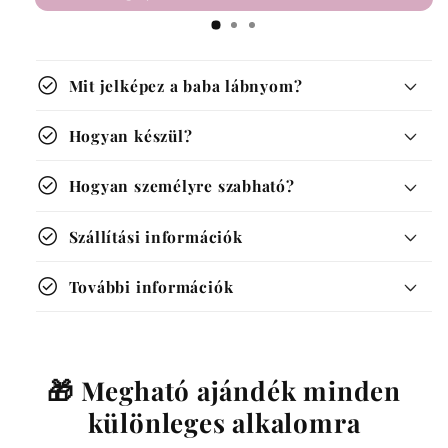
check_circle
Mit jelképez a baba lábnyom?
check_circle
Hogyan készül?
check_circle
Hogyan személyre szabható?
check_circle
Szállítási információk
check_circle
További információk
3-4 munkanap
1.390 Ft
1.590 Ft
1.990 Ft
2.390 Ft
🎁 Megható ajándék minden
1.390 Ft
különleges alkalomra
1.790 Ft